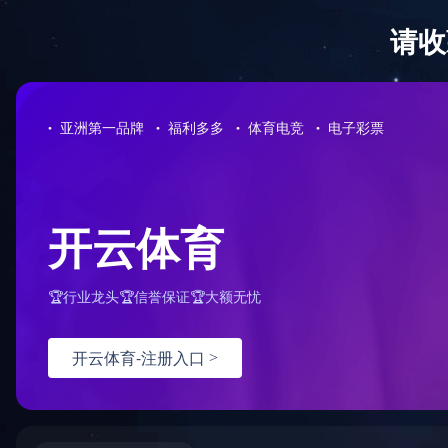
欢迎进入乐鱼官方网站
undefined
乐鱼leyu(中国)
集团概况
新闻资讯
集团要闻
行业资讯
企业公告
联系我们
信息公开
企业基本情况
公司治理及组织体系
经营管理
薪酬待遇
重要人事变动
企业重大事项
员工招聘
社会责任
子（分）公司