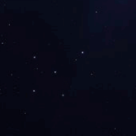
集团概况
新闻资讯
企业公告
联系我们
信息公开
乐鱼官方网站
地址：河北省石家庄市石清路9号河北航空大厦
企
备案号：
冀ICP备15001623号-1
技术支持：
中国联通
冀公网
华体会平台
|
星空app登录入口
|
华体会(中国体育)一站式服务