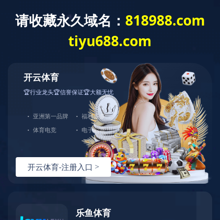
欢迎进入乐鱼官方网站
undefined
乐鱼leyu(中国)
集团概况
新闻资讯
集团要闻
行业资讯
企业公告
联系我们
信息公开
企业基本情况
公司治理及组织体系
经营管理
薪酬待遇
重要人事变动
企业重大事项
员工招聘
社会责任
子（分）公司