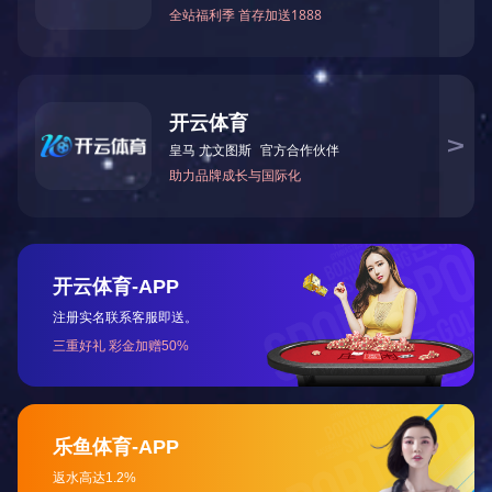
席仪式。河北航投集团本部员工代表、房地产开
发公司全体人员和施工单位、监理单位的有关负
责同志、工作人员参加仪式。
在项目复工仪式上，河北交投集团副总经理
杨虎山宣布河北航空房地产紫御天成苑项目复工
并发表讲话。他首先对紫御天成苑项目的正式复
工表示祝贺，
向为项目复工给予大力支持的各级
政府、社会各界，以及为
之
付出辛苦努力的同志
们表示
感谢。他指出，紫御天成苑项目既是重要
的民生工程，也是展示河北航投集团和房地产公
司企业形象的重要窗口和载体，希望河北航投集
团房地产开发公司及建设、监理单位，坚持高起
点、高标准、高质量、高品位，把紫御天成苑建