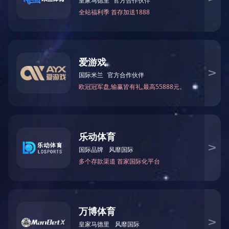
集团要闻
>
行业资讯
>
集团要闻
您的位置：
首页
>
新闻资讯
>
集团要闻
河北交投集团党委第二巡察组向航投集团党委反馈巡察情况
2026-03-11
返回列表
河北交投集团党委第二巡察组向
航投集团党委反馈巡察情况
3月10日，河北交投集团党委第二巡察组向航
投集团党委反馈巡察情况。巡察组组长张新宇传
达了集团党委书记、巡察工作领导小组组长齐树
平同志在听取巡察情况汇报时的讲话精神，并代
表巡察组向航投集团党委书记和领导班子反馈了
巡察情况。集团党委巡察工作领导小组成员、巡