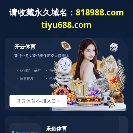
欢迎进入乐鱼官方网站
undefined
乐鱼leyu(中国)
集团概况
新闻资讯
集团要闻
行业资讯
企业公告
联系我们
信息公开
企业基本情况
公司治理及组织体系
经营管理
薪酬待遇
重要人事变动
企业重大事项
员工招聘
社会责任
子（分）公司